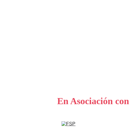
En Asociaci
ó
n con