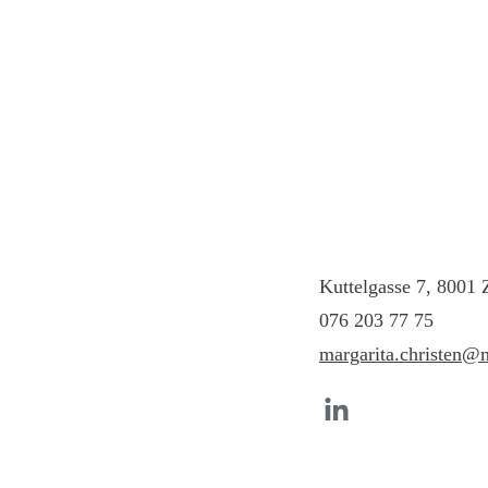
CHE-388.109.123
GLN 760100954484
¡Una nueva loc
en el centro de l
ciudad!
Kuttelgasse 7, 8001 
076 203 77 75
margarita.christen@