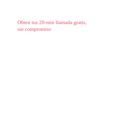
Obten tus 20-min llamada gratis, 
sin compromiso
Tu nombre y apellido*
Tu direccion de email*
Tu mensaje*