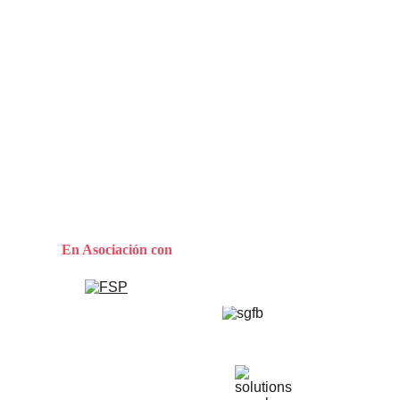
Submit
Reserva tu cita tú mismo/misma
Escoge a conveniencia
En Asociaci
ó
n con