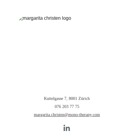
Un rebobinado en silencio. Un regreso 
suave. Un nuevo comienzo.
Y volver a empezar.
Photo by Kim Leary on 
Unsplash
CHE-388.109.123
GLN 7601009544842
¡Una nueva locación en el 
centro de la ciudad!
Kuttelgasse 7, 8001 Zürich
076 203 77 75
margarita.christen@mono-therapy.com